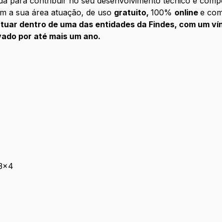
da para contribuir no seu desenvolvimento técnico e comp
m a sua área atuação, de uso
gratuito,
100%
online
e com
atuar dentro de uma das entidades da Findes, com um ví
ado por até mais um ano.
 3x4
oto 3x4