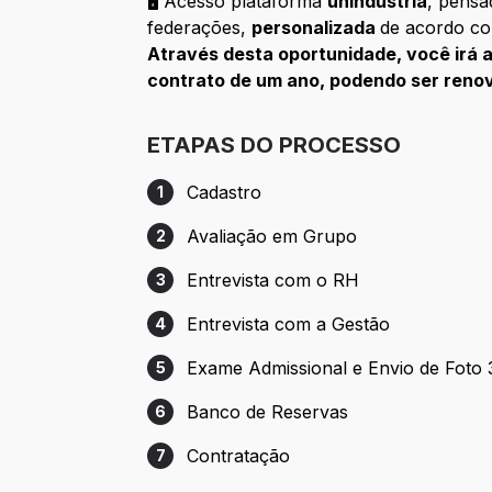
🖥️ Acesso plataforma
unindústria
, pensa
federações,
personalizada
de acordo co
Através desta oportunidade, você irá 
contrato de um ano, podendo ser renov
ETAPAS DO PROCESSO
Cadastro
1
Etapa 1: Cadastro
Avaliação em Grupo
2
Etapa 2: Avaliação em Grupo
Entrevista com o RH
3
Etapa 3: Entrevista com o RH
Entrevista com a Gestão
4
Etapa 4: Entrevista com a Gestão
Exame Admissional e Envio de Foto
5
Etapa 5: Exame Admissional e Envio de F
Banco de Reservas
6
Etapa 6: Banco de Reservas
Contratação
7
Etapa 7: Contratação