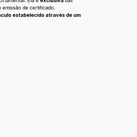
ortamental. Ela é
exclusiva
das
 emissão de certificado.
nculo estabelecido através de um