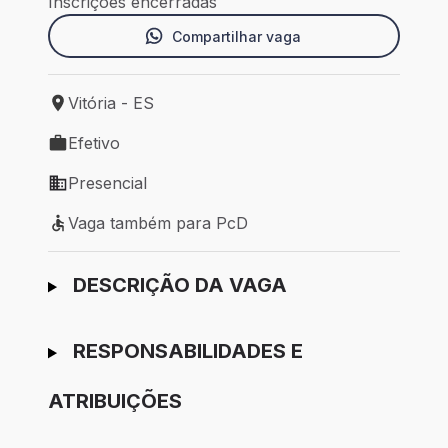
Inscrições encerradas
Compartilhar vaga
Vitória - ES
Local de trabalho: Vitória - ES
Efetivo
Tipo de vaga: Efetivo
Presencial
Modelo de trabalho: Presencial
Vaga também para PcD
Vaga também para PcD
Ir para candidatura
DESCRIÇÃO DA VAGA
RESPONSABILIDADES E
ATRIBUIÇÕES